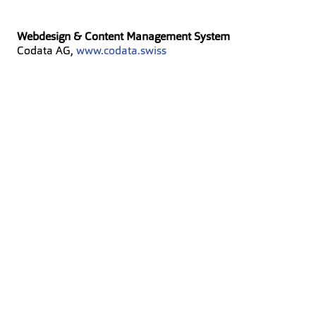
Conferenza delle direttrici e dei direttori di sicurezza
delle città svizzere (CDSCS)
Webdesign & Content Management System
Società dei capi di polizia delle città svizzere (SCPCS)
Codata AG,
w
ww.codata.swiss
Commissione Sportiva Svizzera di Polizia (CSSP)​​​​​​​
FRONTIERA