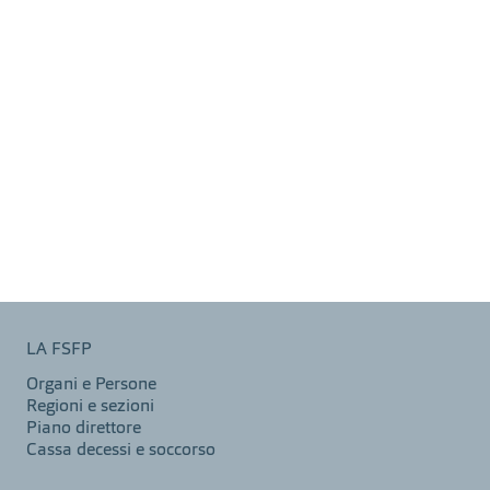
LA FSFP
Organi e Persone
Regioni e sezioni
Piano direttore
Cassa decessi e soccorso