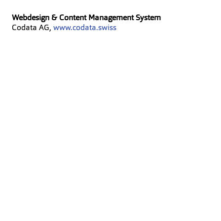
Konferenz der Städtischen Sicherheitsdirektorinnen
und -direktoren (KSSD)
Webdesign & Content Management System
Codata AG,
w
ww.codata.swiss
Schweizerische Vereinigung Städtischer Polizeichefs
und -chefinnen (SVSP)
Schweizerische Polizeisportkommission (SPSK)
FRONTIERA