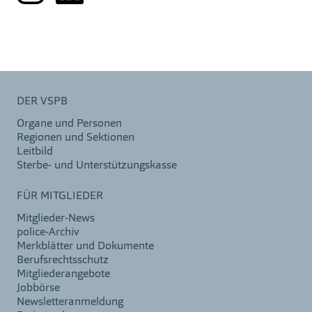
DER VSPB
Organe und Personen
Regionen und Sektionen
Leitbild
Sterbe- und Unterstützungskasse
FÜR MITGLIEDER
Mitglieder-News
police-Archiv
Merkblätter und Dokumente
Berufsrechtsschutz
Mitgliederangebote
Jobbörse
Newsletteranmeldung