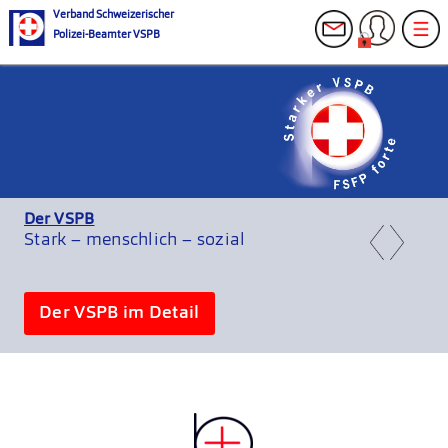
Verband Schweizerischer
Polizei-Beamter VSPB
Der VSPB
Stark – menschlich – sozial
Der VSPB im Detail