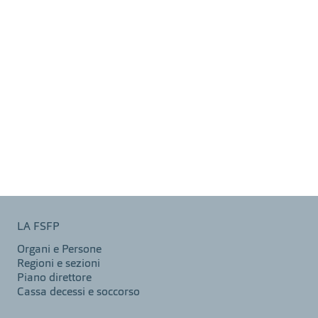
LA FSFP
Organi e Persone
Regioni e sezioni
Piano direttore
Cassa decessi e soccorso